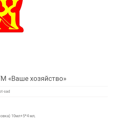
ТМ «Ваше хозяйство»
pt-sad
овка) 10мл+5*4 мл;