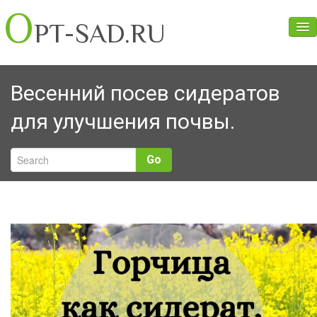
O
PT-SAD.RU
Главная
Весенний посев сидератов
О нас
для улучшения почвы.
Прайс
Оценка условий труда
Go
Контакты