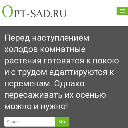
O
PT-SAD.RU
Главная
Перед наступлением
О нас
холодов комнатные
Прайс
растения готовятся к покою
Оценка условий труда
и с трудом адаптируются к
Контакты
переменам. Однако
пересаживать их осенью
можно и нужно!
Go