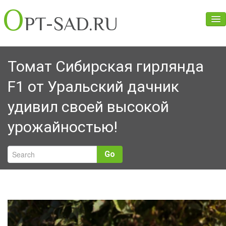
O
PT-SAD.RU
Главная
Томат Сибирская гирлянда
О нас
F1 от Уральский дачник
Прайс
удивил своей высокой
Оценка условий труда
урожайностью!
Контакты
Go