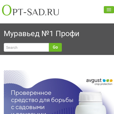
O
PT-SAD.RU
Главная
Муравьед №1 Профи
О нас
Прайс
Go
Оценка условий труда
Контакты